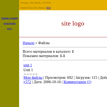
Четверг, 2026-08-06, 4:59 PM
Приветствую Вас
Гость
|
RSS
главная страница
site logo
регистрация
вход
Начало
» Файлы
Всего материалов в каталоге:
1
Показано материалов:
1-1
unit 1
Unit 1
Мои файлы
|
Просмотров:
692
|
Загрузок:
115
|
Доб
y572
|
Дата:
2006-10-16
|
Комментарии (1)